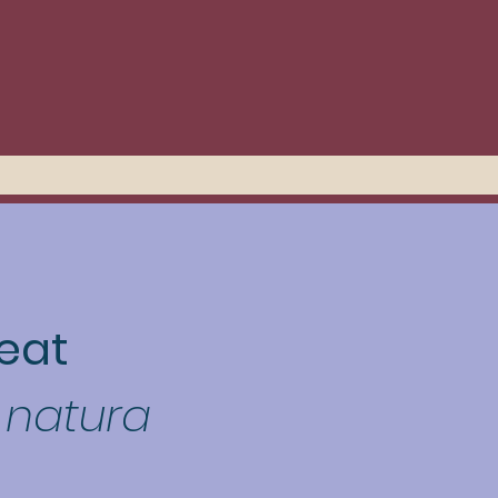
eat
 natura